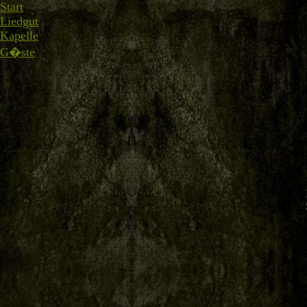
Start
Liedgut
Kapelle
G�ste